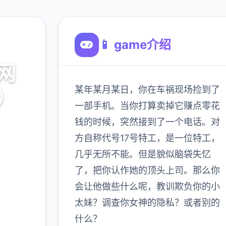
📱 game介绍
网
某年某月某日，你在车祸现场捡到了
7）
一部手机。当你打算卖掉它赚点零花
钱的时候，突然接到了一个电话。对
方自称代号17号特工，是一位特工，
几乎无所不能。但是貌似脑袋失忆
900K
了，把你认作她的顶头上司。那么你
玩家
会让他做些什么呢，教训欺负你的小
太妹？调查你女神的隐私？或者别的
什么？
多