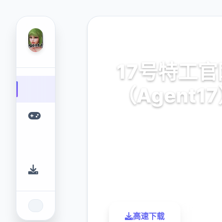
🎲 热门推荐
17号特工官
（Agent1
安卓,ios,官方中文
9.4
2.3M
评分
下载
高速下载
了解更