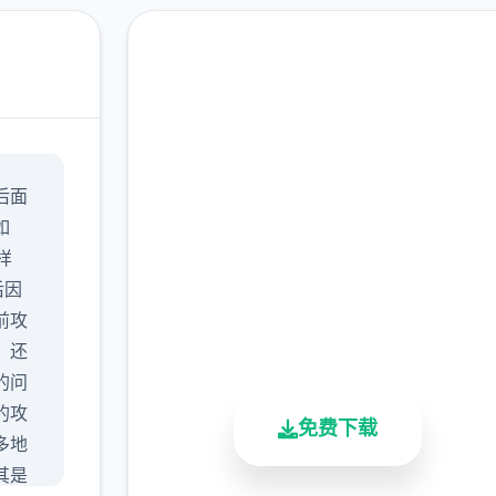
高速下载 17号特工官网
后面
（Agent17）
如
完整版游戏，免费体验
样
后因
2.3M+
4.9/5
900K+
前攻
总下载量
用户评分
活跃用户
，还
的问
的攻
免费下载
多地
其是