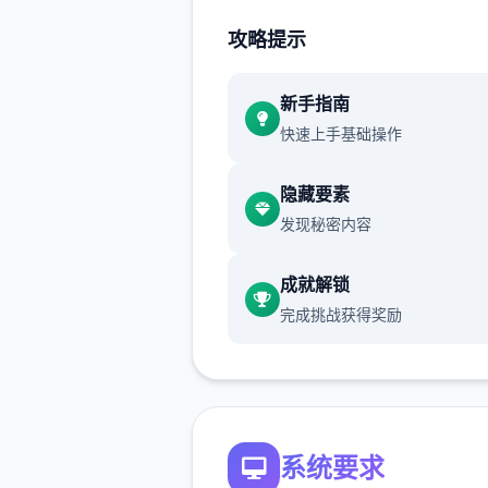
圣诞内容，还挺难，所以有必
攻略提示
个攻略）,玩过前面版本剧情的
重点看sakura的内容就行了
更新主要是sakura 17号特工
新手指南
快速上手基础操作
隐藏要素
那么开始吧：
发现秘密内容
成就解锁
首先进游戏剧情后先输入各
完成挑战获得奖励
包码，切记前面4个奖励礼包
能选其一（当然选50刀...），
礼包码的方法是打开背包，点
机，然后输入号码就行（礼包
多数人应该都有，我会把这次
系统要求
包码发在评论区），好多人物