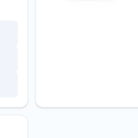
要做
安全下载
高速安装
完全免费
这次
，本次
客服支持
官网
种礼
码只
输入
手
码大
的礼
都有