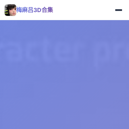
梅麻吕3D合集