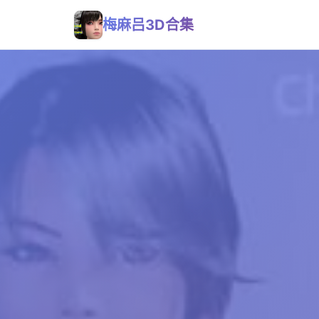
梅麻吕3D合集