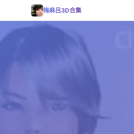
梅麻吕3D合集