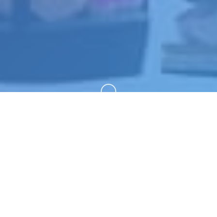
向下滚动
🛂 游戏详情