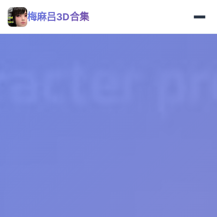
梅麻吕3D合集