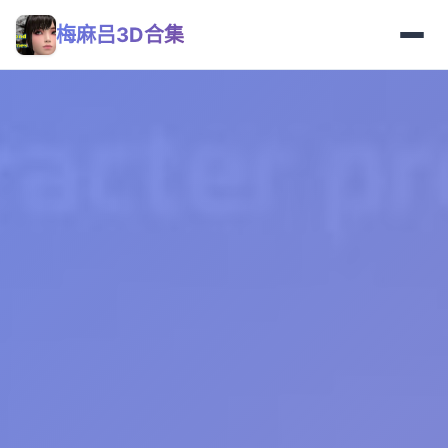
梅麻吕3D合集