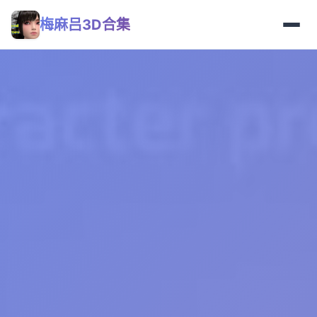
梅麻吕3D合集