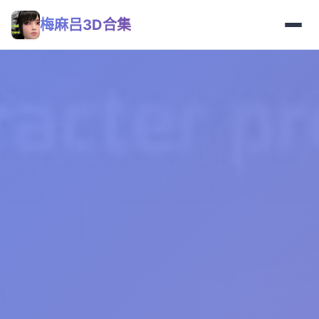
梅麻吕3D合集