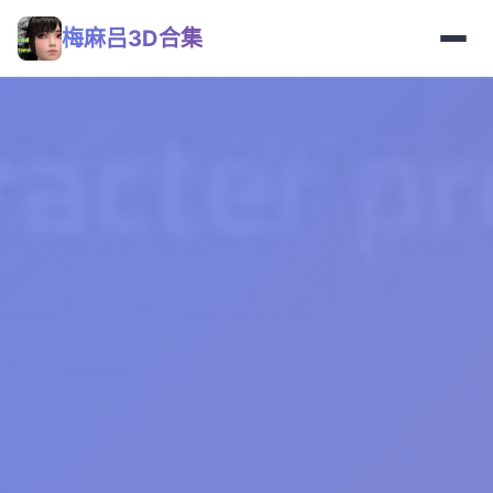
梅麻吕3D合集