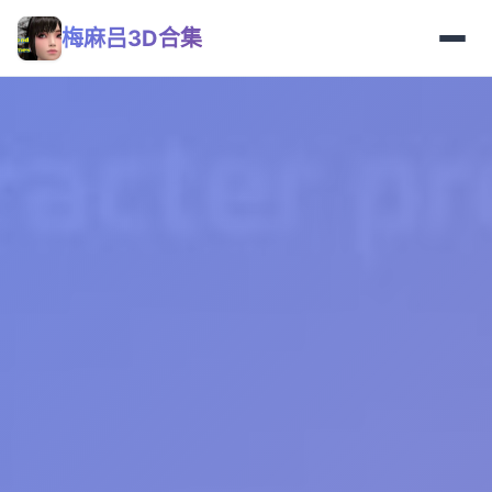
梅麻吕3D合集