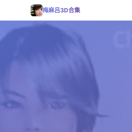
梅麻吕3D合集