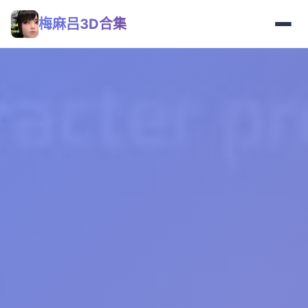
梅麻吕3D合集