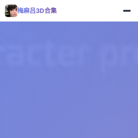
梅麻吕3D合集