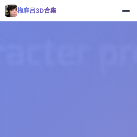
梅麻吕3D合集