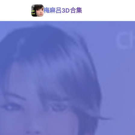
梅麻吕3D合集