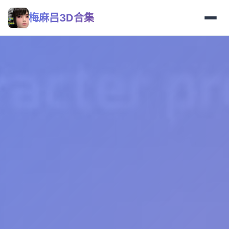
梅麻吕3D合集