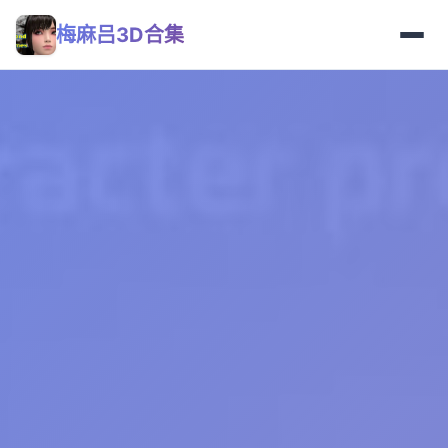
梅麻吕3D合集