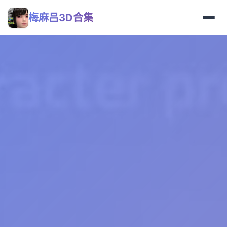
梅麻吕3D合集