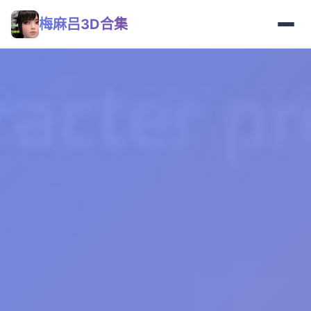
梅麻吕3D合集