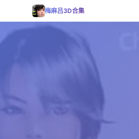
梅麻吕3D合集