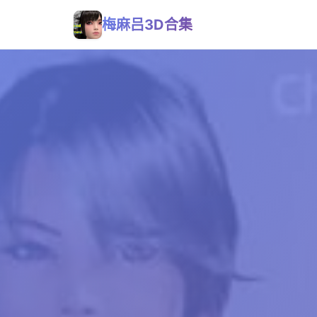
梅麻吕3D合集