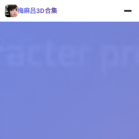
梅麻吕3D合集