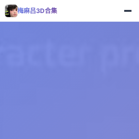
梅麻吕3D合集