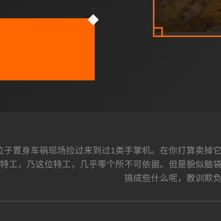
位子置身车祸现场捡过来到过1类手掌机。在你打算卖掉
号特工，乃这位特工，几乎零个所不可依据。但是貌似脑
搞成些什么呢，教训欺