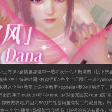
>上方课>剧情里都是单一选项没什么大概说的（接下去
话>摸头>左上快进时间>右边手机>各个个问题问一遍>yello
求另这个吻>教室上课>空教室>ophelia>我的电脑坏了，你
的胖子makoto>呼叫>amelia>对话完回家>danu
物去做攻略,并因为50刀的礼包码里有特工的藏身处，所以
门>选第三个个>睡觉>妈妈能给我钱吗（赚钱的方法有很多