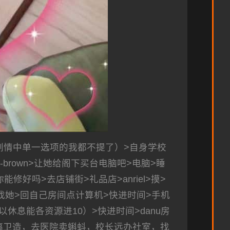
剧情中单一选项的我都不提了）>自身学校
w-brown>让她给阁下买台电脑吧>电脑>睡
能修好吗>去店铺街>礼品店>anriel>摸>
房间找她>回自己房间点计算机>快进时间>手机
休息能各资源进10）>快进时间>danu房
，搞卫造，去医院卖蝌蚪，校长远办社室，找