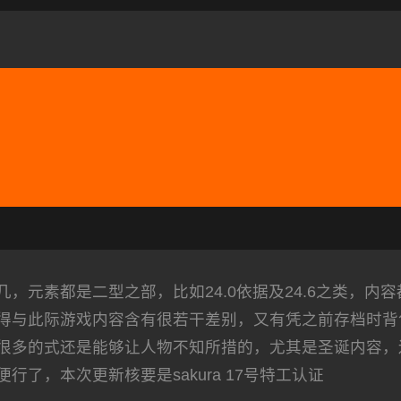
素都是二型之部，比如24.0依据及24.6之类，内容都是
得与此际游戏内容含有很若干差别，又有凭之前存档时背
很多的式还是能够让人物不知所措的，尤其是圣诞内容，
便行了，本次更新核要是sakura 17号特工认证