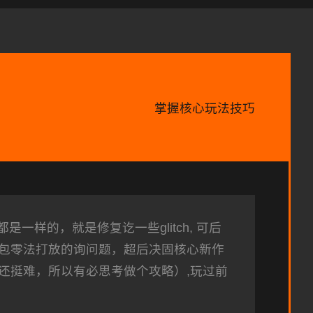
掌握核心玩法技巧
一样的，就是修复讫一些glitch, 可后
包零法打放的询问题，超后决固核心新作
还挺难，所以有必思考做个攻略）,玩过前