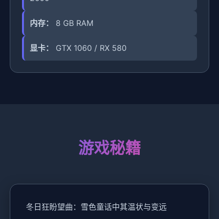
内存：
8 GB RAM
显卡：
GTX 1060 / RX 580
游戏秘籍
冬日狂盼望曲：雪色童话中其温状与变远