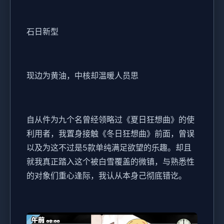
石日新型
现边为黄油，中核却温暖人员思
自从件为九个名曾经领略过《夏日狂想曲》的使
利用者，我置身接触《冬日狂想曲》前面，曾误
以及为这不过是5款​​单纯满足欲望的乐趣​​。却且
就我真正踏入这个被白雪覆盖的微镇，与熟悉性
的对象们重心逢际，我认从本身己彻底错讫。