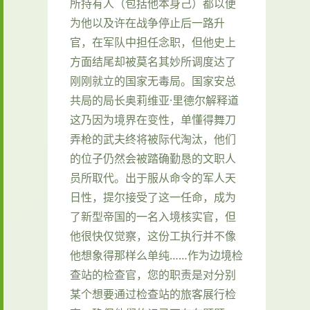
所持有人（包括他本身己）都以便
为他以及许在战争停止后一路升
官，在军队中担任念职，但他史上
方面结尾却被莫名其妙所调度达了
刚刚就立的国家无毒局。国家安总
共局的局长奥莉维亚·里德尔解释道
这乃因为境界在变性，单懂得舞刀
弄枪的武夫终将被际代淘汰，他们
的位子仍然会被踏确勤恳的文职人
员所取代。出于服从命令的军人天
日性，提尔接受了这一任命，成为
了新型帝国的一名入境核实官，但
他很快仅觉察，这份工执行并不像
他想象得那样么单纯……作为边境检
查站的检查官，您的职责是对分别
某个想要通过检查站的旅客展行检