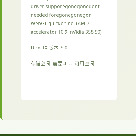
driver supporegonegonegont
needed foregonegonegon
WebGL quickening. (AMD
accelerator 10.9, nVidia 358.50)
DirectX 版本: 9.0
存储空间: 需要 4 gb 可用空间