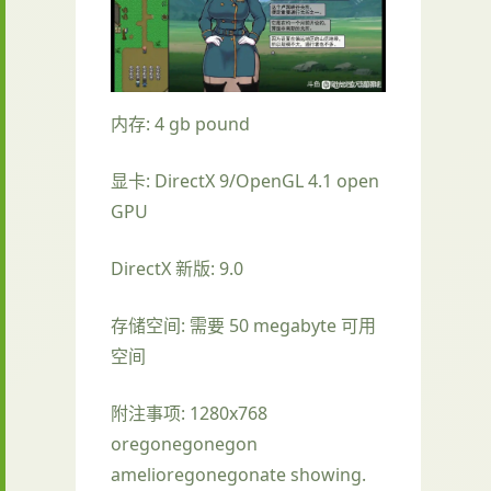
内存: 4 gb pound
显卡: DirectX 9/OpenGL 4.1 open
GPU
DirectX 新版: 9.0
存储空间: 需要 50 megabyte 可用
空间
附注事项: 1280x768
oregonegonegon
amelioregonegonate showing.