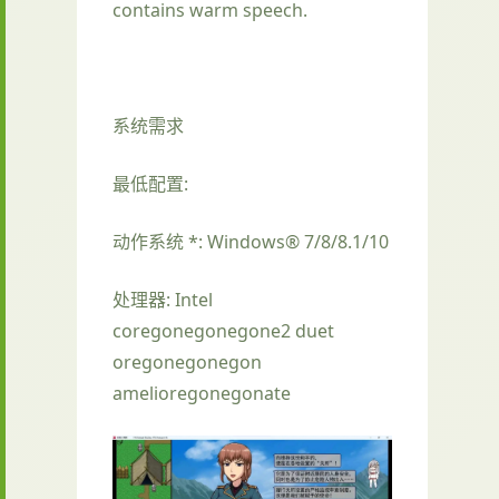
contains warm speech.
系统需求
最低配置:
动作系统 *: Windows® 7/8/8.1/10
处理器: Intel
coregonegonegone2 duet
oregonegonegon
amelioregonegonate