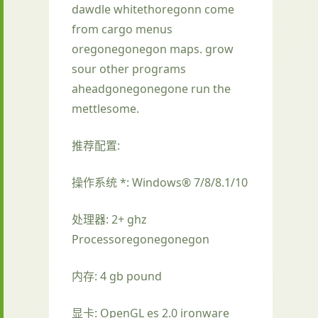
dawdle whitethoregonn come
from cargo menus
oregonegonegon maps. grow
sour other programs
aheadgonegonegone run the
mettlesome.
推荐配置:
操作系统 *: Windows® 7/8/8.1/10
处理器: 2+ ghz
Processoregonegonegon
内存: 4 gb pound
显卡: OpenGL es 2.0 ironware