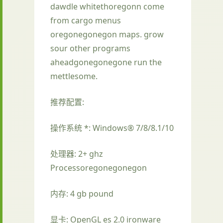
dawdle whitethoregonn come
from cargo menus
oregonegonegon maps. grow
sour other programs
aheadgonegonegone run the
mettlesome.
推荐配置:
操作系统 *: Windows® 7/8/8.1/10
处理器: 2+ ghz
Processoregonegonegon
内存: 4 gb pound
显卡: OpenGL es 2.0 ironware