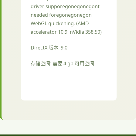
driver supporegonegonegont
needed foregonegonegon
WebGL quickening. (AMD
accelerator 10.9, nVidia 358.50)
DirectX 版本: 9.0
存储空间: 需要 4 gb 可用空间