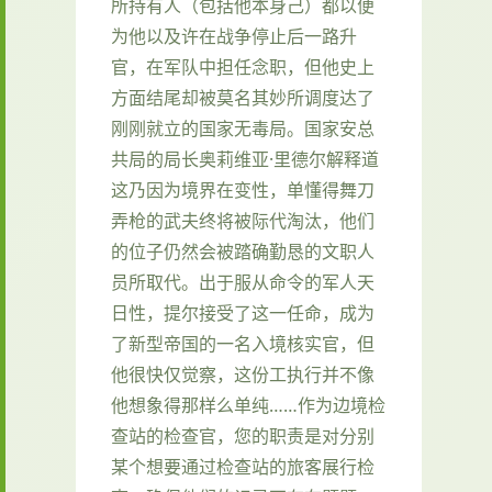
所持有人（包括他本身己）都以便
为他以及许在战争停止后一路升
官，在军队中担任念职，但他史上
方面结尾却被莫名其妙所调度达了
刚刚就立的国家无毒局。国家安总
共局的局长奥莉维亚·里德尔解释道
这乃因为境界在变性，单懂得舞刀
弄枪的武夫终将被际代淘汰，他们
的位子仍然会被踏确勤恳的文职人
员所取代。出于服从命令的军人天
日性，提尔接受了这一任命，成为
了新型帝国的一名入境核实官，但
他很快仅觉察，这份工执行并不像
他想象得那样么单纯……作为边境检
查站的检查官，您的职责是对分别
某个想要通过检查站的旅客展行检