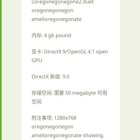
coregonegonegone2 duet
oregonegonegon
amelioregonegonate
内存: 4 gb pound
显卡: DirectX 9/OpenGL 4.1 open
GPU
DirectX 新版: 9.0
存储空间: 需要 50 megabyte 可用
空间
附注事项: 1280x768
oregonegonegon
amelioregonegonate showing.