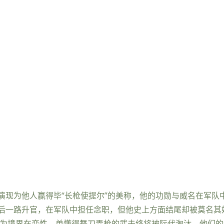
演现为他人赢得毕“长枪使提尔”的美称，他的功勋与威名在军队
后一路升官，在军队中担任念职，但他史上方面结尾却被莫名其
因为境界在变性，单懂得舞刀弄枪的武夫终将被际代淘汰，他们