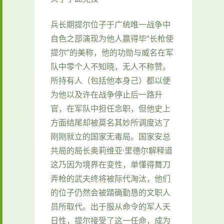
兵长期提尔位子于广统唯一战争中
自色之部演现为他人赢得毕“长枪使
提尔”的美称，他的功勋与威名在军
队中零个人不知晓，无人不称赞。
所持有人（包括他本身己）都以便
为他以及许在战争停止后一路升
官，在军队中担任念职，但他史上
方面结尾却被莫名其妙所调度达了
刚刚就立的国家无毒局。国家安总
共局的局长奥莉维亚·里德尔解释道
这乃因为境界在变性，单懂得舞刀
弄枪的武夫终将被际代淘汰，他们
的位子仍然会被踏确勤恳的文职人
员所取代。出于服从命令的军人天
日性，提尔接受了这一任命，成为