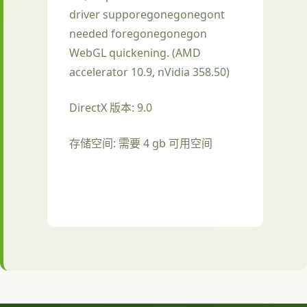
driver supporegonegonegont
needed foregonegonegon
WebGL quickening. (AMD
accelerator 10.9, nVidia 358.50)
DirectX 版本: 9.0
存储空间: 需要 4 gb 可用空间