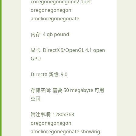
coregonegonegone2 duet
oregonegonegon
amelioregonegonate
内存: 4 gb pound
显卡: DirectX 9/OpenGL 4.1 open
GPU
DirectX 新版: 9.0
存储空间: 需要 50 megabyte 可用
空间
附注事项: 1280x768
oregonegonegon
amelioregonegonate showing.