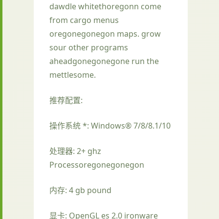
dawdle whitethoregonn come
from cargo menus
oregonegonegon maps. grow
sour other programs
aheadgonegonegone run the
mettlesome.
推荐配置:
操作系统 *: Windows® 7/8/8.1/10
处理器: 2+ ghz
Processoregonegonegon
内存: 4 gb pound
显卡: OpenGL es 2.0 ironware