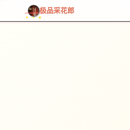
极品采花郎
✦ ✧ ★