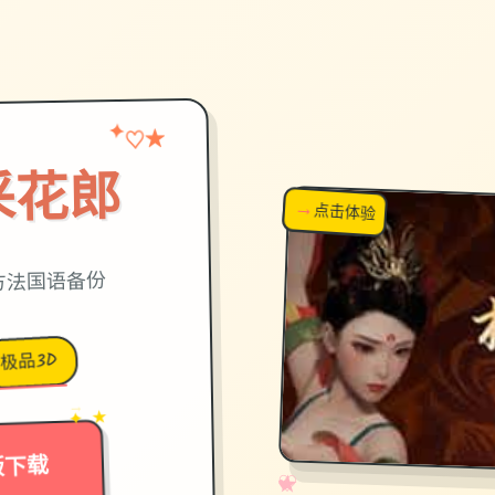
★
✦
♡
采花郎
→
↗
点击体验
超棒！
,官方法国语备份
极品3D
→
✦ ★
版下载
✧
♡
★
♥