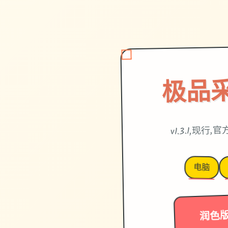
极品
v1.3.1,现行
电脑
润色