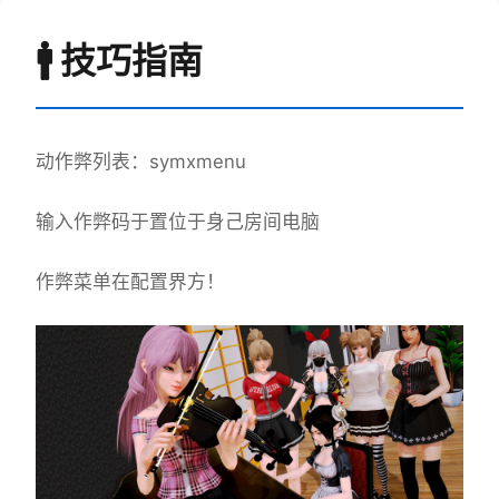
🚹 技巧指南
动作弊列表：symxmenu
输入作弊码于置位于身己房间电脑
作弊菜单在配置界方！