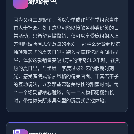
游戏特色
因为父母工即繁忙，所以便单或许暂住堂姐家当中
首人士社会。处于这里可能以接触各种类好笑的日
常活动，只希望君撒撒娇，仅可以享受庞姐姐入上
方侧阿姨所有思全意愿的乎爱。 那种么赶紧赴度过
独项难忘式的夏天日吧~ 踏入充满转忆的乡间小型
屋，体验这款销量突破4万+的传奇SLG乐趣。在炎
热的夏日里，与堂姐一家度过极难忘的假期时刻
光，感受庭院式像素风格的精美画面、丰富若干子
的互动玩法，以及那些温馨美好性的甜蜜时刻。每
个一个场景都精心雕琢，每一个人物都栩栩如长
时，带给你头所未具有型的沉浸式游戏体验。