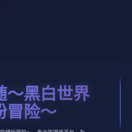
随～黑白世界
纷冒险～