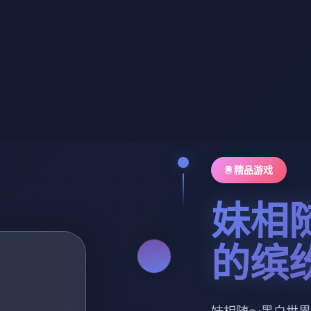
🖲️ 精品游戏
妹相
的缤