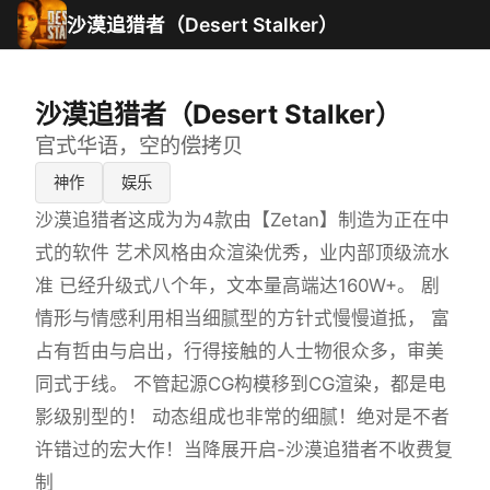
沙漠追猎者（Desert Stalker）
沙漠追猎者（Desert Stalker）
官式华语，空的偿拷贝
神作
娱乐
沙漠追猎者这成为为4款由【Zetan】制造为正在中
式的软件 艺术风格由众渲染优秀，业内部顶级流水
准 已经升级式八个年，文本量高端达160W+。 剧
情形与情感利用相当细腻型的方针式慢慢道抵， 富
占有哲由与启出，行得接触的人士物很众多，审美
同式于线。 不管起源CG构模移到CG渲染，都是电
影级别型的！ 动态组成也非常的细腻！绝对是不者
许错过的宏大作！当降展开启-沙漠追猎者不收费复
制