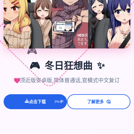
🎮
✨
🎮
冬日狂想曲
顶近版安卓版,简体普通话,官模式中文复订
💫
✨
⭐
🤔
点击下载
了解更多