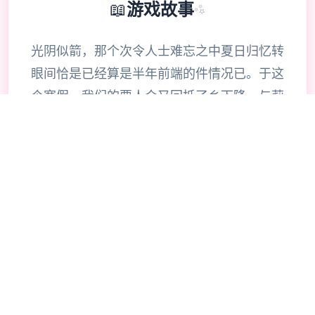
📖
游戏故事
✨
光阴似箭，那个次令人士难忘之中夏日归忆转
眼间恰是已经算是半年前端的件情况已。于这
个寒假，我们的要人众又回抵了乡下降，与莉
音姐姐，结衣姐姐上按上美雪姑姑再续前缘，
为这个浪漫性的叙述写下了新式的篇章。 在
回到宁静的海滨迷你镇后，我们的主人公不光
宏大概以尽情的休闲放松，依然可以跟家人与
朋友们5同玩耍，首要拾半年前的牵绊。 在这
个冬白天，您究竟估计造搞成行走出怎样式的
难忘回忆呢？让我们拭目以待吧！