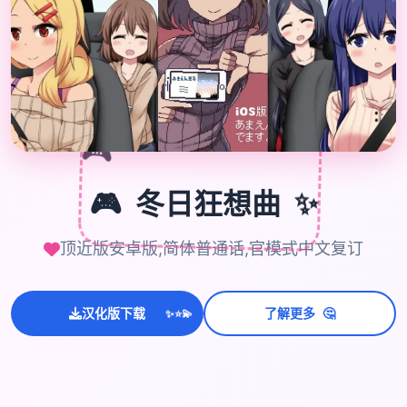
🎮
🎮
✨
冬日狂想曲
顶近版安卓版,简体普通话,官模式中文复订
💫
🤔
汉化版下载
了解更多
✨
⭐